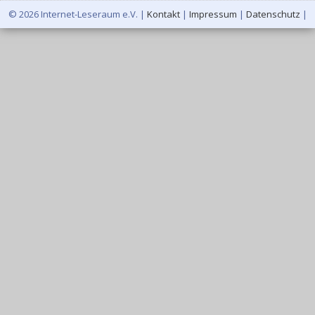
© 2026 Internet-Leseraum e.V. |
Kontakt
|
Impressum
|
Datenschutz
|